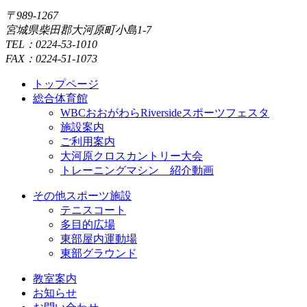
〒989-1267
宮城県柴田郡大河原町小島1-7
TEL：0224-53-1010
FAX：0224-51-1073
トップページ
総合体育館
WBCおおがわらRiversideスポーツフェスタ
施設案内
ご利用案内
大河原クロスカントリー大会
トレーニングマシン 紹介動画
その他スポーツ施設
テニスコート
多目的広場
東部屋内運動場
東部グラウンド
教室案内
お知らせ