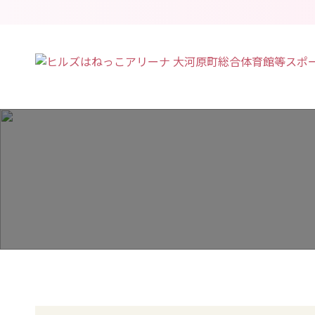
総合
その
WBC
テニ
トレ