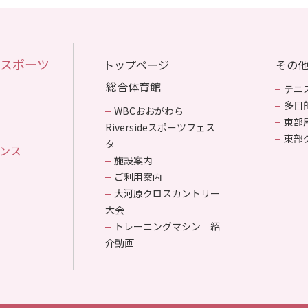
トップページ
その
総合体育館
テニ
多目
WBCおおがわら
東部
Riversideスポーツフェス
東部
タ
ンス
施設案内
ご利用案内
大河原クロスカントリー
大会
トレーニングマシン 紹
介動画