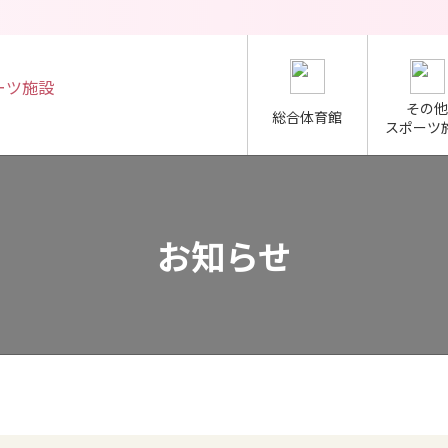
その他
総合体育館
スポーツ
体育館
他スポーツ施設
お知らせ
おおがわらRiversideスポーツフェスタ
施設案内
ご利用案内
スコート
多目的広場
東部屋内運動場
東部グラウンド
ーニングマシン 紹介動画
トレーニング講習会について